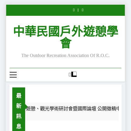
Leisure”
第
外
Leisure”
Leisure”
第
外
“Serious
“Serious
Skip
專
28
遊
專
專
28
遊
Leisure”
Leisure”
欄
屆
憩
欄
欄
屆
憩
to
專
專
—
休
主
—
—
休
主
欄
欄
content
每
閒、
題
嚴
每
閒、
題
—
—
中華民國戶外遊憩學
一
遊
沙
肅
一
遊
沙
嚴
每
段
憩、
龍
休
段
憩、
龍
肅
一
路，
觀
講
閒
路，
觀
講
休
段
會
都
光
座
的
都
光
座
閒
路，
是
學
陸
嚴
是
學
陸
的
都
一
術
續
肅
一
術
續
嚴
是
The Outdoor Recreation Association Of R.O.C.
面
研
開
性
面
研
開
肅
一
鏡
討
講
與
鏡
討
講
性
面
子
會
~
不
子
會
~
與
鏡
暨
嚴
暨
不
子
國
肅
國
嚴
際
性
際
肅
論
—
論
性
壇
自
壇
—
公
我
公
自
最
開
認
開
我
徵
同
徵
認
新
稿
之
稿
同
2026第28屆休閒、遊憩、觀光學術研討會暨國際論壇 公開徵稿中~
中
旅
中
之
訊
~
~
旅
息