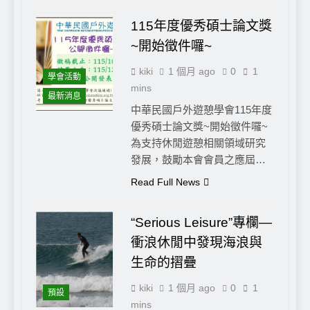
115年度優秀碩士論文獎
~開始徵件囉~
kiki
1 個月 ago
0
1
學會活動
mins
最新消息
中華民國戶外遊憩學會115年度
優秀碩士論文獎~開始徵件囉~
為支持休閒遊憩相關領域研究
發展，鼓勵本會會員之應屆…
Read Full News
“Serious Leisure”專欄—
衝浪休閒中發現海浪與
生命的摺疊
kiki
1 個月 ago
0
1
預設
mins