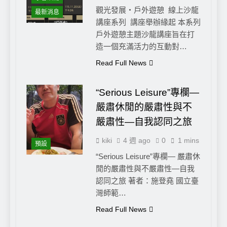
觀光發展・戶外遊憩 線上沙龍
最新消息
講座系列 講座舉辦緣起 本系列
戶外遊憩主題沙龍講座旨在打
造一個充滿活力的互動對…
Read Full News
“Serious Leisure”專欄—
嚴肅休閒的嚴肅性與不
嚴肅性—自我認同之旅
kiki
4 週 ago
0
1 mins
預設
“Serious Leisure”專欄— 嚴肅休
閒的嚴肅性與不嚴肅性—自我
認同之旅 著者：施登堯 國立臺
灣師範…
Read Full News