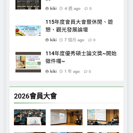
kiki
4 週 ago
0
115年度會員大會暨休閒、遊
憩、觀光發展論壇
kiki
7 個月 ago
0
114年度優秀碩士論文獎~開始
徵件囉~
kiki
1 年 ago
0
2026會員大會