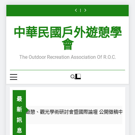
Leisure”
第
外
Leisure”
Leisure”
第
外
“Serious
“Serious
Skip
專
28
遊
專
專
28
遊
Leisure”
Leisure”
欄
屆
憩
欄
欄
屆
憩
to
專
專
—
休
主
—
—
休
主
欄
欄
content
每
閒、
題
嚴
每
閒、
題
—
—
中華民國戶外遊憩學
一
遊
沙
肅
一
遊
沙
嚴
每
段
憩、
龍
休
段
憩、
龍
肅
一
路，
觀
講
閒
路，
觀
講
休
段
會
都
光
座
的
都
光
座
閒
路，
是
學
陸
嚴
是
學
陸
的
都
一
術
續
肅
一
術
續
嚴
是
The Outdoor Recreation Association Of R.O.C.
面
研
開
性
面
研
開
肅
一
鏡
討
講
與
鏡
討
講
性
面
子
會
~
不
子
會
~
與
鏡
暨
嚴
暨
不
子
國
肅
國
嚴
際
性
際
肅
論
—
論
性
壇
自
壇
—
公
我
公
自
最
開
認
開
我
徵
同
徵
認
新
稿
之
稿
同
2026第28屆休閒、遊憩、觀光學術研討會暨國際論壇 公開徵稿中~
中
旅
中
之
訊
~
~
旅
息