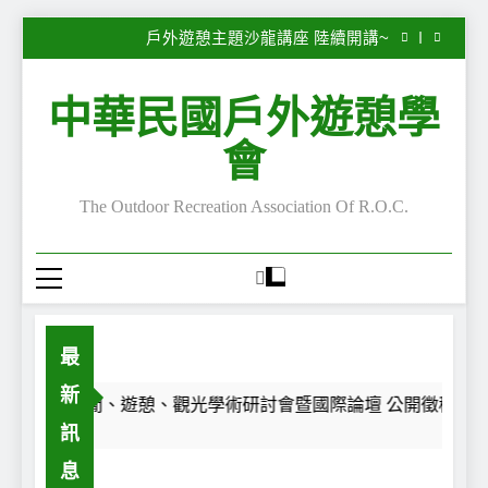
子
2026第28屆休閒、遊憩、觀光學術研討會暨國際
Skip
論壇 公開徵稿中~
戶外遊憩主題沙龍講座 陸續開講~
to
“Serious Leisure”專欄—嚴肅休閒的嚴肅性與不嚴
肅性—自我認同之旅
“Serious Leisure”專欄— 每一段路，都是一面鏡
content
子
2026第28屆休閒、遊憩、觀光學術研討會暨國際
中華民國戶外遊憩學
論壇 公開徵稿中~
戶外遊憩主題沙龍講座 陸續開講~
“Serious Leisure”專欄—嚴肅休閒的嚴肅性與不嚴
會
肅性—自我認同之旅
“Serious Leisure”專欄— 每一段路，都是一面鏡
子
The Outdoor Recreation Association Of R.O.C.
最
新
2026第28屆休閒、遊憩、觀光學術研討會暨國際論壇 公開徵稿中~
訊
Ago
息