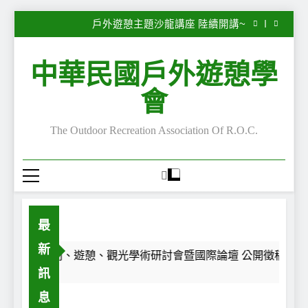
子
2026第28屆休閒、遊憩、觀光學術研討會暨國際
Skip
論壇 公開徵稿中~
戶外遊憩主題沙龍講座 陸續開講~
to
“Serious Leisure”專欄—嚴肅休閒的嚴肅性與不嚴
肅性—自我認同之旅
“Serious Leisure”專欄— 每一段路，都是一面鏡
content
子
2026第28屆休閒、遊憩、觀光學術研討會暨國際
中華民國戶外遊憩學
論壇 公開徵稿中~
戶外遊憩主題沙龍講座 陸續開講~
“Serious Leisure”專欄—嚴肅休閒的嚴肅性與不嚴
會
肅性—自我認同之旅
“Serious Leisure”專欄— 每一段路，都是一面鏡
子
The Outdoor Recreation Association Of R.O.C.
最
新
2026第28屆休閒、遊憩、觀光學術研討會暨國際論壇 公開徵稿中~
訊
go
息