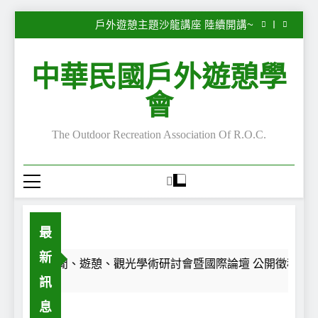
子
2026第28屆休閒、遊憩、觀光學術研討會暨國際
Skip
論壇 公開徵稿中~
戶外遊憩主題沙龍講座 陸續開講~
to
“Serious Leisure”專欄—嚴肅休閒的嚴肅性與不嚴
肅性—自我認同之旅
“Serious Leisure”專欄— 每一段路，都是一面鏡
content
子
2026第28屆休閒、遊憩、觀光學術研討會暨國際
中華民國戶外遊憩學
論壇 公開徵稿中~
戶外遊憩主題沙龍講座 陸續開講~
“Serious Leisure”專欄—嚴肅休閒的嚴肅性與不嚴
會
肅性—自我認同之旅
“Serious Leisure”專欄— 每一段路，都是一面鏡
子
The Outdoor Recreation Association Of R.O.C.
最
新
2026第28屆休閒、遊憩、觀光學術研討會暨國際論壇 公開徵稿中~
訊
Ago
息