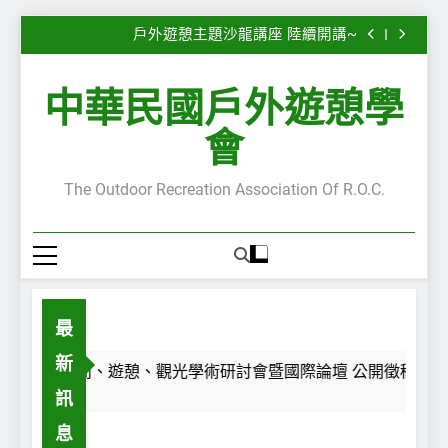
子
2026第28屆休閒、遊憩、觀光學術研討會暨國際
Skip
論壇 公開徵稿中~
戶外遊憩主題沙龍講座 陸續開講~
to
“Serious Leisure”專欄—嚴肅休閒的嚴肅性與不嚴
肅性—自我認同之旅
“Serious Leisure”專欄— 每一段路，都是一面鏡
content
子
2026第28屆休閒、遊憩、觀光學術研討會暨國際
中華民國戶外遊憩學
論壇 公開徵稿中~
戶外遊憩主題沙龍講座 陸續開講~
“Serious Leisure”專欄—嚴肅休閒的嚴肅性與不嚴
會
肅性—自我認同之旅
“Serious Leisure”專欄— 每一段路，都是一面鏡
子
The Outdoor Recreation Association Of R.O.C.
最
新
2026第28屆休閒、遊憩、觀光學術研討會暨國際論壇 公開徵稿中~
go
訊
息