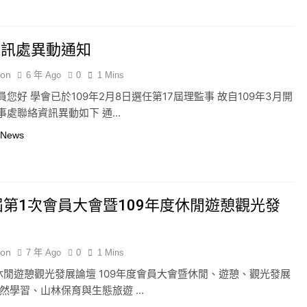
通訊處異動通知
ion
6 年 Ago
0
1 Mins
您好 學會已於109年2月8日選任第17屆理監事 故自109年3月開
事處聯絡資訊異動如下 通…
 News
屆第1次會員大會暨109年度休閒遊憩觀光發
壇
ion
7 年 Ago
0
1 Mins
度休閒遊憩觀光發展論壇 109年度會員大會暨休閒、遊憩、觀光發展
自然學習、山林保育與生態旅遊 …