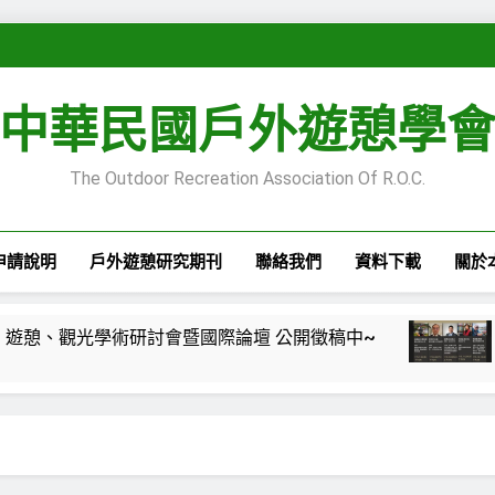
中華民國戶外遊憩學
The Outdoor Recreation Association Of R.O.C.
申請說明
戶外遊憩研究期刊
聯絡我們
資料下載
關於
2026第28屆休閒、遊憩、觀光學術研討會暨國際論壇 公開徵稿中~
eisure”專欄—嚴肅休閒的嚴肅性與不嚴肅性—自我認同之旅
isure”專欄— 每一段路，都是一面鏡子