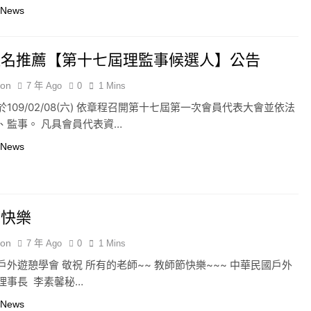
 News
提名推薦【第十七屆理監事候選人】公告
ion
7 年 Ago
0
1 Mins
109/02/08(六) 依章程召開第十七屆第一次會員代表大會並依法
、監事。 凡具會員代表資…
 News
節快樂
ion
7 年 Ago
0
1 Mins
戶外遊憩學會 敬祝 所有的老師~~ 教師節快樂~~~ 中華民國戶外
理事長 李素馨秘…
 News