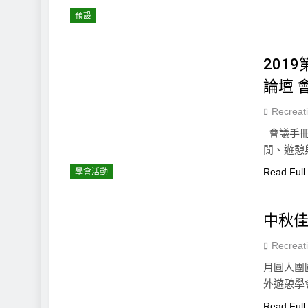
預設
201
論壇 
Recreat
會議手冊
閒、遊憩
Read Full
學會活動
中秋佳
Recreat
月圓人團
外遊憩學
Read Full