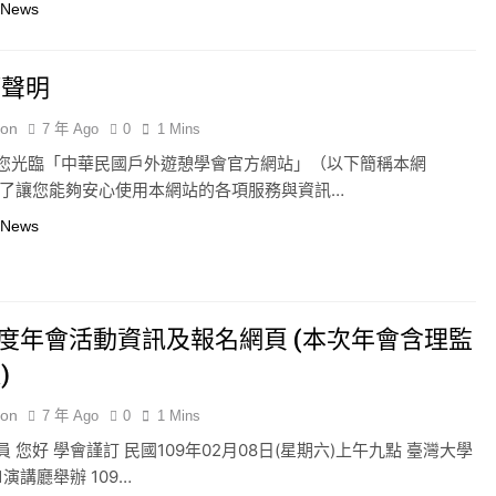
 News
權聲明
ion
7 年 Ago
0
1 Mins
您光臨「中華民國戶外遊憩學會官方網站」（以下簡稱本網
為了讓您能夠安心使用本網站的各項服務與資訊…
 News
年度年會活動資訊及報名網頁 (本次年會含理監
)
ion
7 年 Ago
0
1 Mins
 您好 學會謹訂 民國109年02月08日(星期六)上午九點 臺灣大學
1演講廳舉辦 109…