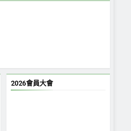
Serious Leisure”專欄— 走入太極拳的生活
 個月 Ago
e”專欄— 衝浪休閒中發現海浪與生命的摺疊
認同
2026會員大會