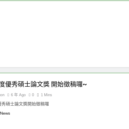
isure”專欄— 剎那化為永恆——身體文化的影像魅力
“
1
論文獎~開始徵件囉~
“Serious Leisur
1 個月 Ago
eisure”專欄— 從服務時數到認真休閒：青年志工的技能、承諾與身分
isure”專欄徵文—2026年3月22日海風馬拉松-百馬慶
年度優秀碩士論文獎 開始徵稿囉~
ion
6 年 Ago
0
1 Mins
度優秀碩士論文獎開始徵稿囉
 News