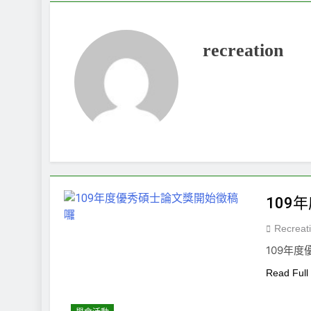
“Serious Le
1 個月 Ago
115年度優秀碩士
recreation
1 個月 Ago
“Serious L
2 個月 Ago
“Serious Le
2 個月 Ago
109
Recreat
109年
Read Full