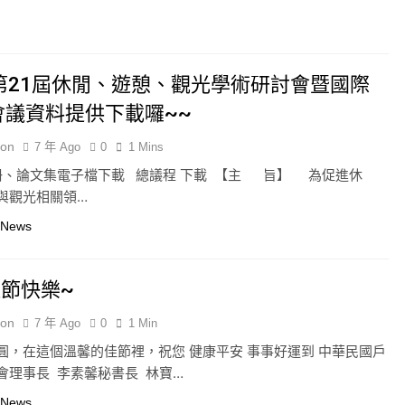
9第21屆休閒、遊憩、觀光學術研討會暨國際
會議資料提供下載囉~~
ion
7 年 Ago
0
1 Mins
、論文集電子檔下載 總議程 下載 【主 旨】 為促進休
與觀光相關領…
 News
節快樂~
ion
7 年 Ago
0
1 Min
圓，在這個溫馨的佳節裡，祝您 健康平安 事事好運到 中華民國戶
會理事長 李素馨秘書長 林寶…
 News