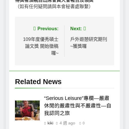
得獎者須親自出席會員大會報告及領獎
（如有任何疑問請與本會秘書處聯繫）
文
Previous:
Next:
章
109年度優秀碩士
戶外遊憩研究期刊
論文獎 開始徵稿
~獲獎囉
導
囉~
覽
Related News
“Serious Leisure”專欄—嚴肅
休閒的嚴肅性與不嚴肅性—自
我認同之旅
kiki
4 週 ago
0