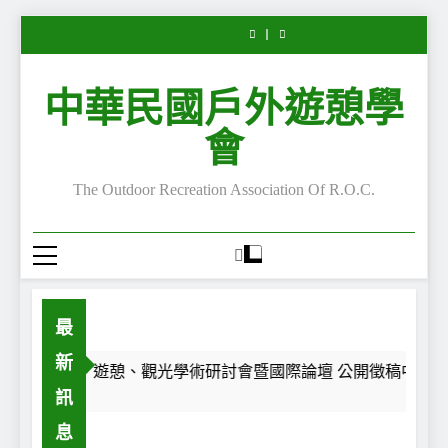
Leisure”
第
外
Leisure”
Leisure”
第
外
“Serious
“Serious
Skip
專
28
遊
專
專
28
遊
Leisure”
Leisure”
欄
屆
憩
欄
欄
屆
憩
to
專
專
—
休
主
—
—
休
主
欄
欄
content
每
閒、
題
嚴
每
閒、
題
—
—
中華民國戶外遊憩學
一
遊
沙
肅
一
遊
沙
嚴
每
段
憩、
龍
休
段
憩、
龍
肅
一
路，
觀
講
閒
路，
觀
講
休
段
會
都
光
座
的
都
光
座
閒
路，
是
學
陸
嚴
是
學
陸
的
都
一
術
續
肅
一
術
續
嚴
是
The Outdoor Recreation Association Of R.O.C.
面
研
開
性
面
研
開
肅
一
鏡
討
講
與
鏡
討
講
性
面
子
會
~
不
子
會
~
與
鏡
暨
嚴
暨
不
子
國
肅
國
嚴
際
性
際
肅
論
—
論
性
壇
自
壇
—
公
我
公
自
最
開
認
開
我
徵
同
徵
認
新
稿
之
稿
同
2026第28屆休閒、遊憩、觀光學術研討會暨國際論壇 公開徵稿中~
中
旅
中
之
訊
~
~
旅
息