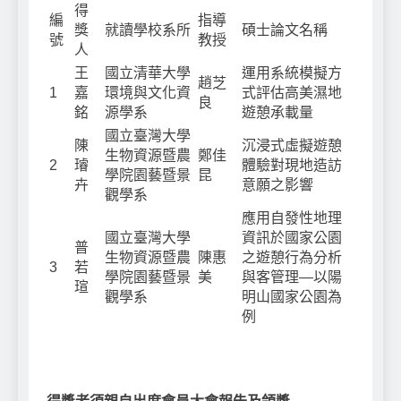
得
編
指導
獎
就讀學校系所
碩士論文名稱
號
教授
人
王
國立清華大學
運用系統模擬方
趙芝
1
嘉
環境與文化資
式評估高美濕地
良
銘
源學系
遊憩承載量
國立臺灣大學
陳
沉浸式虛擬遊憩
生物資源暨農
鄭佳
2
璿
體驗對現地造訪
學院園藝暨景
昆
卉
意願之影響
觀學系
應用自發性地理
國立臺灣大學
資訊於國家公園
普
生物資源暨農
陳惠
之遊憩行為分析
3
若
學院園藝暨景
美
與客管理—以陽
瑄
觀學系
明山國家公園為
例