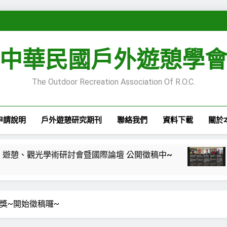
中華民國戶外遊憩學
The Outdoor Recreation Association Of R.O.C.
申請說明
戶外遊憩研究期刊
聯絡我們
資料下載
關於
2026第28屆休閒、遊憩、觀光學術研討會暨國際論壇 公開徵稿中~
eisure”專欄—嚴肅休閒的嚴肅性與不嚴肅性—自我認同之旅
文獎~開始徵稿囉~
isure”專欄— 每一段路，都是一面鏡子