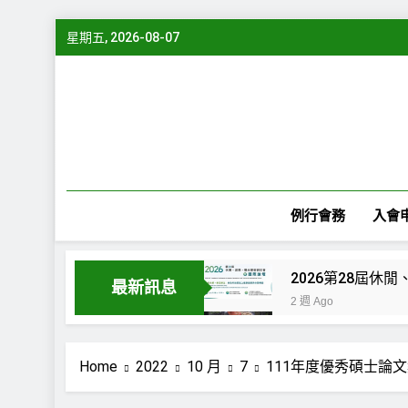
Skip
星期五, 2026-08-07
to
content
例行會務
入會
最新訊息
2 週 Ago
“Serious L
4 週 Ago
Home
2022
10 月
7
111年度優秀碩士論
“Serious Le
1 個月 Ago