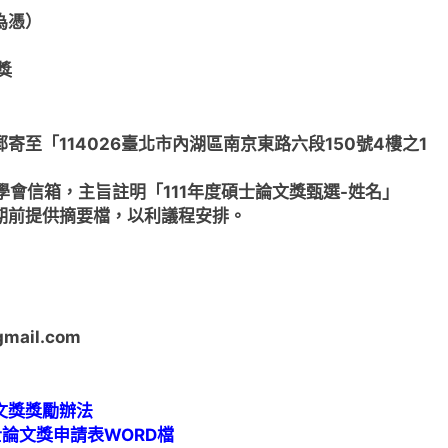
戳為憑）
獎
至「114026臺北市內湖區南京東路六段150號4樓之1
l至學會信箱，主旨註明「111年度碩士論文獎甄選-姓名」
期前提供摘要檔，以利議程安排。
mail.com
文獎獎勵辦法
士論文獎申請表WORD檔