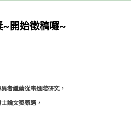
isure”專欄— 剎那化為永恆——身體文化的影像魅力
“
1
論文獎~開始徵件囉~
“Serious Leisur
獎~開始徵稿囉~
1 個月 Ago
eisure”專欄— 從服務時數到認真休閒：青年志工的技能、承諾與身分
isure”專欄徵文—2026年3月22日海風馬拉松-百馬慶
優異者繼續從事進階研究，
碩士論文獎甄選，