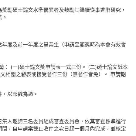
為獎勵碩士論文水準優異者及鼓勵其繼續從事進階研究，
法。
當年度及前一年度之畢業生（申請至頒獎時為本會有效會
： (一)碩士論文獎申請表一式三份。 (二)碩士論文紙本
)與論文相關之發表或接受著作三份（無著作者免）。
申請期
件，以郵戳為憑。
召集人邀請三名委員組成審查委員會，依其審查標準進行
期間，自申請案截止收件之次日起一個月內完成，並核定