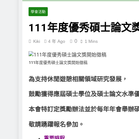
“Serious Le
學會活動
1 個月 Ago
115年度優秀碩士
111年度優秀碩士論文
1 個月 Ago
“Serious L
0
Kiki
4 年 Ago
1 Mins
2 個月 Ago
“Serious Le
2 個月 Ago
111年度優秀碩士論文獎開始徵稿
為支持休閒遊憩相關領域研究發展，
鼓勵獲得應屆碩士學位及碩士論文水準
本會特訂定獎勵辦法並於每年年會舉辦
敬請踴躍報名參加。
重要時程