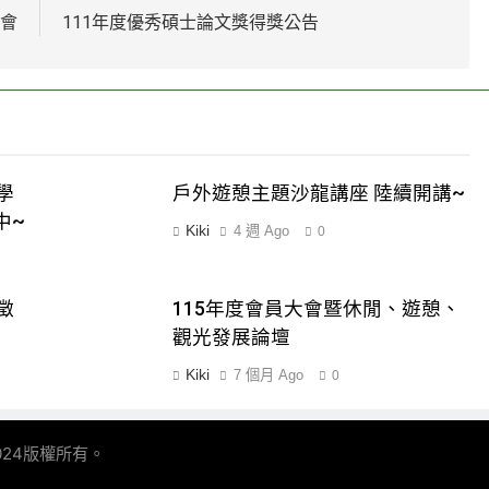
討會
111年度優秀碩士論文獎得獎公告
學
戶外遊憩主題沙龍講座 陸續開講~
中~
Kiki
4 週 Ago
0
徵
115年度會員大會暨休閒、遊憩、
觀光發展論壇
Kiki
7 個月 Ago
0
024版權所有。