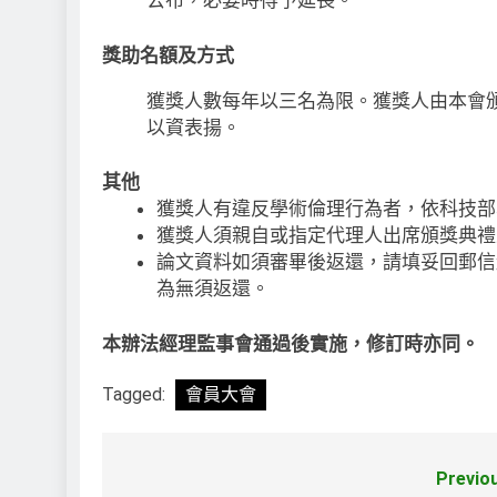
公布，必要時得予延長。
獎助名額及方式
獲獎人數每年以三名為限。獲獎人由本會
以資表揚。
其他
獲獎人有違反學術倫理行為者，依科技部
獲獎人須親自或指定代理人出席頒獎典禮
論文資料如須審畢後返還，請填妥回郵信
為無須返還。
本辦法經理監事會通過後實施，修訂時亦同。
Tagged:
會員大會
Previo
文