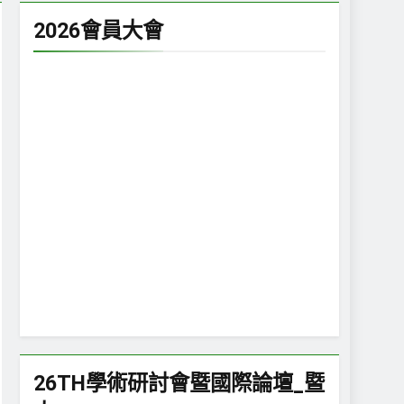
Serious Leisure”專欄— 走入太極拳的生活
2026會員大會
 個月 Ago
e”專欄— 衝浪休閒中發現海浪與生命的摺疊
認同
26TH學術研討會暨國際論壇_暨