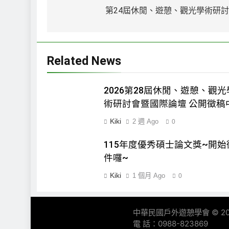
章
第24屆休閒、遊憩、觀光學術研
導
覽
Related News
2026第28屆休閒、遊憩、觀光
術研討會暨國際論壇 公開徵稿
Kiki
2 週 Ago
0
115年度優秀碩士論文獎~開始
件囉~
Kiki
1 個月 Ago
0
中華民國戶外遊憩學會 © 2
電 話：0988-823869