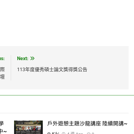
us:
Next:
國際
113年度優秀碩士論文獎得獎公告
壇
學
戶外遊憩主題沙龍講座 陸續開講~
中~
Kiki
4 週 Ago
0