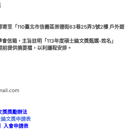
獎
至「110臺北市信義區崇德街63巷25弄3號2樓 戶外遊
l至學會信箱，主旨註明「113年度碩士論文獎甄選-姓名」
期前提供摘要檔，以利議程安排。
ail.com
文獎獎勵辦法
士論文獎申請表
】入會申請表