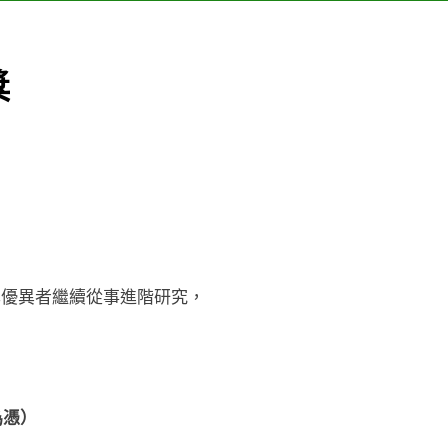
獎
準優異者繼續從事進階研究，
戳為憑）