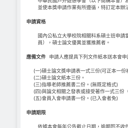
中華民國戶外遊憩學會（以下簡稱本會）
並使本獎申請作業有所遵循，特訂定本辦
申請資格
國內公私立大學校院相關科系碩士班申請
員），碩士論文優異並獲推薦者。
應備文件
申請人應提具下列文件紙本送本會申
(一)碩士論文獎申請表一式三份(可正本一份
(二)碩士論文紙本三份。
(三)指導老師推薦書二份。(無既定格式)
(四)與論文相關之發表或接受著作一式三份
(五)會員入會申請書一份。(已入會者免)
申請期限
依據本會每年公告截止日期，逾期恕不收