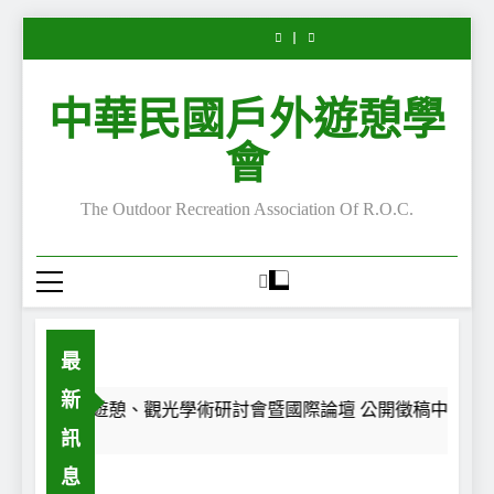
Leisure”
第
外
Leisure”
Leisure”
第
外
“Serious
“Serious
Skip
專
28
遊
專
專
28
遊
Leisure”
Leisure”
欄
屆
憩
欄
欄
屆
憩
to
專
專
—
休
主
—
—
休
主
欄
欄
content
每
閒、
題
嚴
每
閒、
題
—
—
中華民國戶外遊憩學
一
遊
沙
肅
一
遊
沙
嚴
每
段
憩、
龍
休
段
憩、
龍
肅
一
路，
觀
講
閒
路，
觀
講
休
段
會
都
光
座
的
都
光
座
閒
路，
是
學
陸
嚴
是
學
陸
的
都
一
術
續
肅
一
術
續
嚴
是
The Outdoor Recreation Association Of R.O.C.
面
研
開
性
面
研
開
肅
一
鏡
討
講
與
鏡
討
講
性
面
子
會
~
不
子
會
~
與
鏡
暨
嚴
暨
不
子
國
肅
國
嚴
際
性
際
肅
論
—
論
性
壇
自
壇
—
公
我
公
自
最
開
認
開
我
徵
同
徵
認
新
稿
之
稿
同
2026第28屆休閒、遊憩、觀光學術研討會暨國際論壇 公開徵稿中~
中
旅
中
之
訊
~
~
旅
息