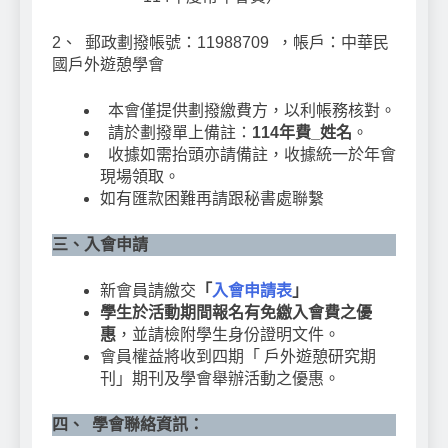
2、 郵政劃撥帳號：11988709 ，帳戶：中華民
國戶外遊憩學會
本會僅提供劃撥繳費方，以利帳務核對。
請於劃撥單上備註：
114年費_姓名
。
收據如需抬頭亦請備註，收據統一於年會
現場領取。
如有匯款困難再請跟秘書處聯繫
三、入會申請
新會員請繳交
「
入會申請表
」
學生於活動期間報名有免繳入會費之優
惠
，並請檢附學生身份證明文件。
會員權益將收到四期「 戶外遊憩研究期
刊」期刊及學會舉辦活動之優惠。
四、 學會聯絡資訊：