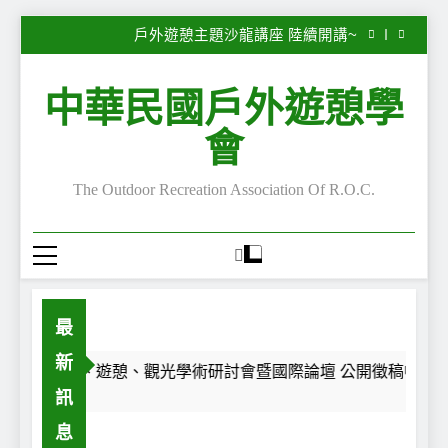
子
2026第28屆休閒、遊憩、觀光學術研討會暨國際
Skip
論壇 公開徵稿中~
戶外遊憩主題沙龍講座 陸續開講~
to
“Serious Leisure”專欄—嚴肅休閒的嚴肅性與不嚴
肅性—自我認同之旅
“Serious Leisure”專欄— 每一段路，都是一面鏡
content
子
2026第28屆休閒、遊憩、觀光學術研討會暨國際
中華民國戶外遊憩學
論壇 公開徵稿中~
戶外遊憩主題沙龍講座 陸續開講~
“Serious Leisure”專欄—嚴肅休閒的嚴肅性與不嚴
會
肅性—自我認同之旅
“Serious Leisure”專欄— 每一段路，都是一面鏡
子
The Outdoor Recreation Association Of R.O.C.
最
新
2026第28屆休閒、遊憩、觀光學術研討會暨國際論壇 公開徵稿中~
訊
息