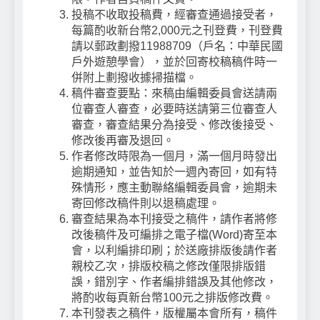
投稿不收取投稿費，經審查通過接受者，
每篇酌收新台幣2,000元之刊登費，刊登費
請以郵政劃撥11988709（戶名：中華民國
戶外遊憩學會），並於回寄校稿稿件時一
併附上劃撥收據掃描檔。
稿件審查要點：來稿由編輯委員會送請兩
位審查人審查，必要時送請第三位審查人
審查，審查結果分為接受、修改後接受、
修改後再審及退回。
作者修改時限為一個月，滿一個月時發出
逾期通知，並告知於一週內寄回，如有特
殊情形，應主動聯絡編輯委員會，逾期未
寄回修改稿件則以退稿處理。
審查結果為本刊接受之稿件，請作者將修
改後稿件及可編排之電子檔(Word)寄至本
會，以利編排印刷；於送廠排版後請作者
親校乙次，排版校稿之修改僅限排版錯
誤，錯別字、作者編排錯誤及其他修改，
將酌收每頁新台幣100元之排版修改費。
本刊發表之稿件，版權屬本會所有，稿件