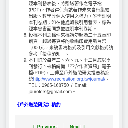
經本刊發表後，將贈送著作之電子檔
(PDF)，作者得保有該著作未來自行集結
出版、教學等個人使用之權力，唯需註明
本刊卷期；如在他處轉載引用發表，應先
經本會書面同意並註明本刊卷期。
投稿本刊之稿件來稿請勿超過二十五頁印
刷頁，超過每頁將酌收編印費用新台幣
1,000元，來稿書寫格式及引用文獻格式請
參考「投稿須知」。
本刊訂於每年三、六、九、十二月底以季
刊發行。來稿請備「不含作者資訊」電子
檔(PDF)，上傳至戶外遊憩研究投審稿系
統
http://www.recreation.org.tw/journal/
。
TEL：0965-168750 / Email:
jourofors@gmail.com。
《戶外遊憩研究》稿約
Previous:
Next: