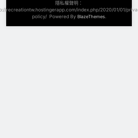
隱私權聲明：
p://recreationtw.hostingerapp.com/index.php/2020/01/01/priv
policy/ ‎ Powered By
.
BlazeThemes