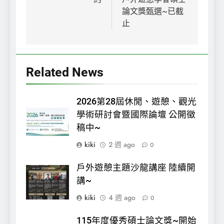
導
論文獎甄選~已截
覽
止
Related News
2026第28屆休閒、遊憩、觀光
學術研討會暨國際論壇 公開徵
稿中~
kiki
2 週 ago
0
戶外遊憩主題沙龍講座 陸續開
講~
kiki
4 週 ago
0
115年度優秀碩士論文獎~開始