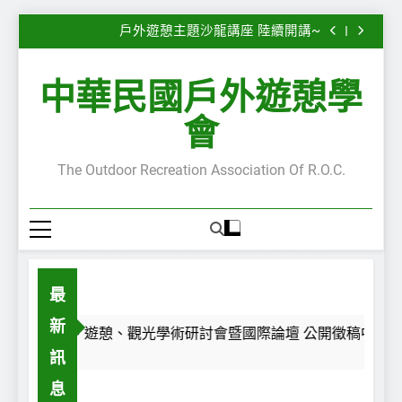
子
2026第28屆休閒、遊憩、觀光學術研討會暨國際
Skip
論壇 公開徵稿中~
戶外遊憩主題沙龍講座 陸續開講~
to
“Serious Leisure”專欄—嚴肅休閒的嚴肅性與不嚴
肅性—自我認同之旅
“Serious Leisure”專欄— 每一段路，都是一面鏡
content
子
2026第28屆休閒、遊憩、觀光學術研討會暨國際
中華民國戶外遊憩學
論壇 公開徵稿中~
戶外遊憩主題沙龍講座 陸續開講~
“Serious Leisure”專欄—嚴肅休閒的嚴肅性與不嚴
會
肅性—自我認同之旅
“Serious Leisure”專欄— 每一段路，都是一面鏡
子
The Outdoor Recreation Association Of R.O.C.
最
新
2026第28屆休閒、遊憩、觀光學術研討會暨國際論壇 公開徵稿中~
訊
息