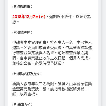
(
五
)
申請期限：
2018年12月7日(五)
，逾期恕不收件，以郵戳為
憑。
(
六
)
審查程序：
申請案由本會理監事互推召集人一名，由召集人
邀請三名委員組成審查委員會，依其審查標準進
行審查並決定獲獎人名單。前項審查作業之期
間，自申請案截止收件之次日起一個月內完成，
並核定公布，必要時得予延長。
(
七
)
獎助名額及方式：
獲獎人數每年以三名為限。獲獎人由本會頒發獎
金壹萬元及獎狀一紙，該指導教授獲頒獎狀一
紙，以資表揚。
(
八
)申請方式
：