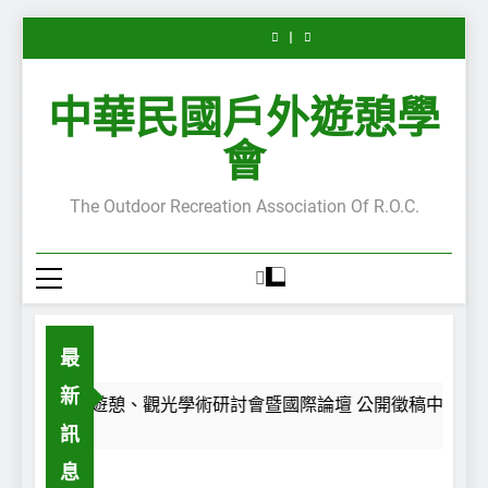
Leisure”
第
外
Leisure”
Leisure”
第
外
“Serious
“Serious
Skip
專
28
遊
專
專
28
遊
Leisure”
Leisure”
欄
屆
憩
欄
欄
屆
憩
to
專
專
—
休
主
—
—
休
主
欄
欄
content
每
閒、
題
嚴
每
閒、
題
—
—
中華民國戶外遊憩學
一
遊
沙
肅
一
遊
沙
嚴
每
段
憩、
龍
休
段
憩、
龍
肅
一
路，
觀
講
閒
路，
觀
講
休
段
會
都
光
座
的
都
光
座
閒
路，
是
學
陸
嚴
是
學
陸
的
都
一
術
續
肅
一
術
續
嚴
是
The Outdoor Recreation Association Of R.O.C.
面
研
開
性
面
研
開
肅
一
鏡
討
講
與
鏡
討
講
性
面
子
會
~
不
子
會
~
與
鏡
暨
嚴
暨
不
子
國
肅
國
嚴
際
性
際
肅
論
—
論
性
壇
自
壇
—
公
我
公
自
最
開
認
開
我
徵
同
徵
認
新
稿
之
稿
同
2026第28屆休閒、遊憩、觀光學術研討會暨國際論壇 公開徵稿中~
中
旅
中
之
訊
~
~
旅
息