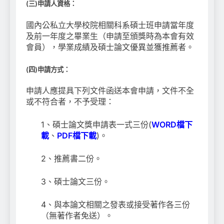
(
三
)
申請人資格：
國內公私立大學校院相關科系碩士班申請當年度
及前一年度之畢業生（申請至頒獎時為本會有效
會員），學業成績及碩士論文優異並獲推薦者。
(
四
)
申請方式：
申請人應提具下列文件函送本會申請，文件不全
或不符合者，不予受理：
1、碩士論文獎申請表一式三份(
WORD檔下
載
、
PDF檔下載
)。
2、推薦書二份。
3、碩士論文三份。
4、與本論文相關之發表或接受著作各三份
（無著作者免送）。