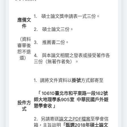
1. 碩士論文獎申請表一式三份。
應備文
件
2. 碩士論文三份。
（資料
3. 推薦書二份。
審畢後
恕不退
4. 與本論文相關之發表或接受著作各
還）
三份（無著作者免）。
1. 請將文件資料以
掛號
方式郵寄至
「 10610
臺北市和平東路一段
162
號
師大地理學系905室 中華民國戶外遊
投件方
憩學會收
」
式
2. 另請寄送
論文之
PDF
檔案
至學會信
箱，主旨註明
「甄選2018年碩士論文