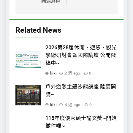
圓滿落幕
覽
Related News
2026第28屆休閒、遊憩、觀光
學術研討會暨國際論壇 公開徵
稿中~
kiki
2 週 ago
0
戶外遊憩主題沙龍講座 陸續開
講~
kiki
4 週 ago
0
115年度優秀碩士論文獎~開始
徵件囉~